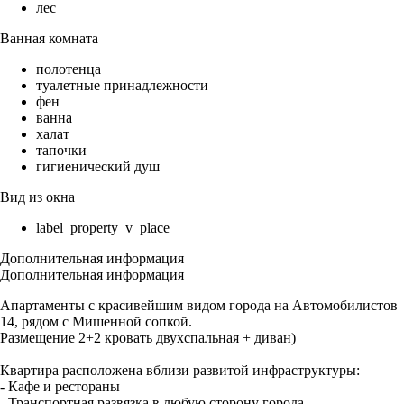
лес
Ванная комната
полотенца
туалетные принадлежности
фен
ванна
халат
тапочки
гигиенический душ
Вид из окна
label_property_v_place
Дополнительная информация
Дополнительная информация
Апартаменты с красивейшим видом города на Автомобилистов
14, рядом с Мишенной сопкой.
Размещение 2+2 кровать двухспальная + диван)
Квартира расположена вблизи развитой инфраструктуры:
- Кафе и рестораны
- Транспортная развязка в любую сторону города.