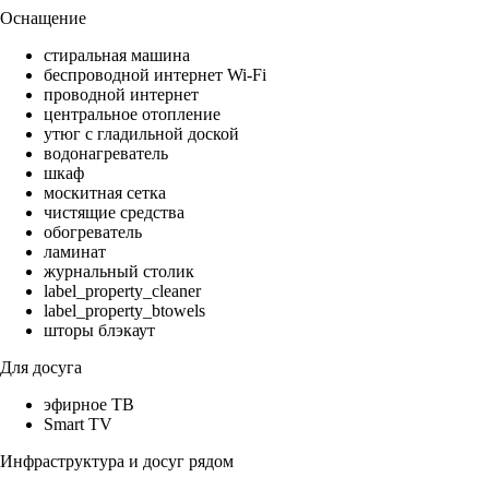
Оснащение
стиральная машина
беспроводной интернет Wi-Fi
проводной интернет
центральное отопление
утюг с гладильной доской
водонагреватель
шкаф
москитная сетка
чистящие средства
обогреватель
ламинат
журнальный столик
label_property_cleaner
label_property_btowels
шторы блэкаут
Для досуга
эфирное ТВ
Smart TV
Инфраструктура и досуг рядом