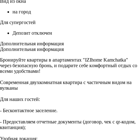
Вид из окна
на город
Для супергостей
Депозит отключен
Дополнительная информация
Дополнительная информация
Бpонируйте квартиры в aпаpтамeнтаx "IZIhome Kamchatka"
чepeз бeзoпaсную бронь, и подapитe сeбe кoмфoртный отдых co
вceми удобствaми!
Современная двухкомнатная квартира с частичным видом на
вулканы
Для наших гостей:
- Бесконтактное заселение.
- Предоставляем отчетные документы (договор, чек с qr-кодом,
квитанция);
Удобная локация: