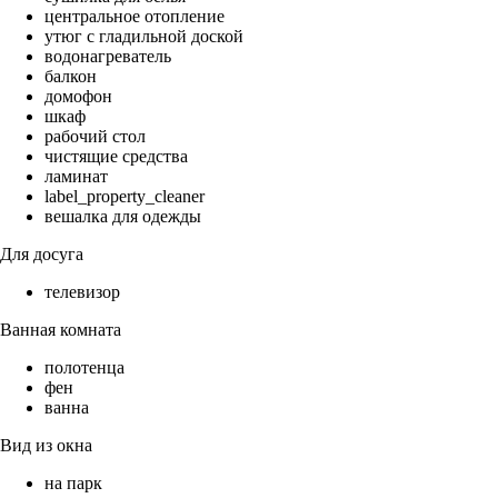
центральное отопление
утюг с гладильной доской
водонагреватель
балкон
домофон
шкаф
рабочий стол
чистящие средства
ламинат
label_property_cleaner
вешалка для одежды
Для досуга
телевизор
Ванная комната
полотенца
фен
ванна
Вид из окна
на парк