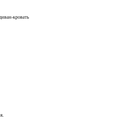
 диван-кровать
я.