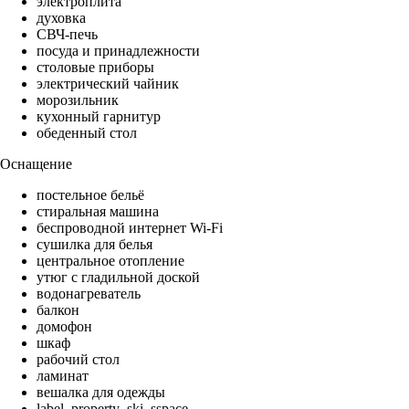
электроплита
духовка
СВЧ-печь
посуда и принадлежности
столовые приборы
электрический чайник
морозильник
кухонный гарнитур
обеденный стол
Оснащение
постельное бельё
стиральная машина
беспроводной интернет Wi-Fi
сушилка для белья
центральное отопление
утюг с гладильной доской
водонагреватель
балкон
домофон
шкаф
рабочий стол
ламинат
вешалка для одежды
label_property_ski_sspace