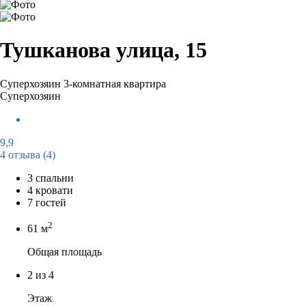
Тушканова улица, 15
Суперхозяин
3-комнатная квартира
Суперхозяин
9,9
4 отзыва
(4)
3 спальни
4 кровати
7 гостей
2
61 м
Общая площадь
2 из 4
Этаж