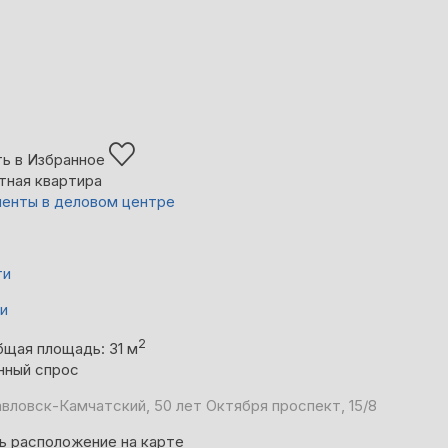
ь в Избранное
тная квартира
енты в деловом центре
ти
ни
2
бщая площадь: 31 м
нный спрос
вловск-Камчатский, 50 лет Октября проспект, 15/8
ь расположение на карте