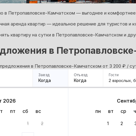
о в Петропавловске-Камчатском — выгоднее и комфортнее, 
ная аренда квартир — идеальное решение для туристов и к
нять квартиру на сутки в Петропавловске-Камчатском и дру
дложения в Петропавловск
 предложения в Петропавловске-Камчатском oт 3 200
₽
/ су
Заезд
Отъезд
Гости
Когда
Когда
2 взрослых,
б
ример
Санкт-Петербург
Москва
Сочи
Минск
Казань
Дагестан
Кисловодск
Аб
т 2026
Сентяб
Квартиры
Гостиницы
Дома
Частный сектор
т
пт
сб
вс
пн
вт
ср
амчатском: 42 варианта
1
2
1
2
 до 30% за бронь