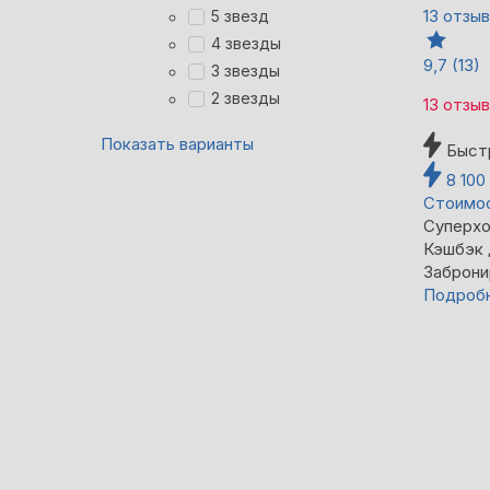
13 отзы
5 звезд
4 звезды
9,7
(13)
3 звезды
2 звезды
13 отзы
Показать варианты
Быст
8 100
Стоимос
Суперхо
Кэшбэк
Заброни
Подроб