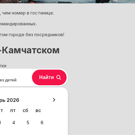
чем номер в гостинице.
омандированных.
гом городе без посредников!
е-Камчатском
тки
Найти
ез детей
хазия
рь 2026
чт
пт
сб
вс
3
4
5
6