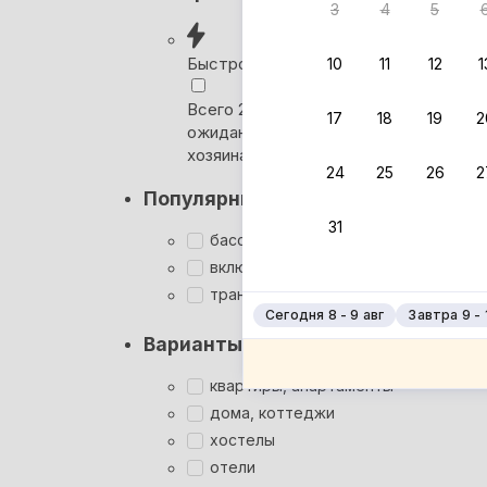
3
4
5
Вернём 
после о
Быстрое бронирование
10
11
12
1
Выбира
Всего 2 минуты, без
17
18
19
2
ожидания ответа от
Мгновен
хозяина
24
25
26
2
Суперхо
Популярные фильтры
Кэшбэк
31
Заброни
бассейн
Подроб
включён завтрак
трансфер
Сегодня 8 - 9 авг
Завтра 9 - 
Варианты размещения
квартиры, апартаменты
дома, коттеджи
хостелы
отели