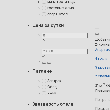
мини-гостиницы
гостевые дома
апарт-отели
Цена за сутки
Добавит
₽
2-комна
-
Апартам
₽
4 гостя
3 крова
Питание
2 спаль
Завтрак
2
31 м
О
Обед
Повыше
Ужин
Петропа
Звездность отеля
Показат