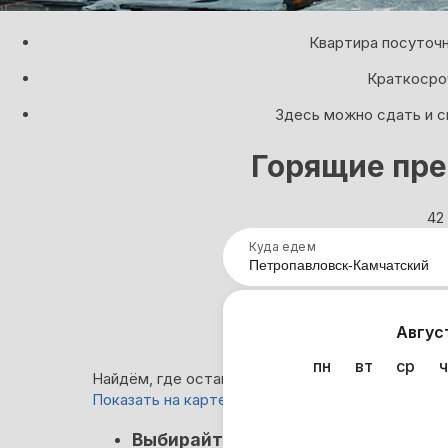
Квартира посуточн
Краткосроч
Здесь можно сдать и с
Горящие пре
42
Куда едем
Нап
Авгус
пн
вт
ср
ч
Найдём, где остановиться в Петропавловске-К
Показать на карте
Кэшбэк
Выбирайте лучшее