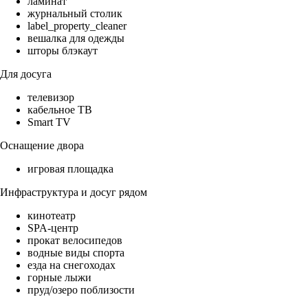
ламинат
журнальный столик
label_property_cleaner
вешалка для одежды
шторы блэкаут
Для досуга
телевизор
кабельное ТВ
Smart TV
Оснащение двора
игровая площадка
Инфраструктура и досуг рядом
кинотеатр
SPA-центр
прокат велосипедов
водные виды спорта
езда на снегоходах
горные лыжи
пруд/озеро поблизости