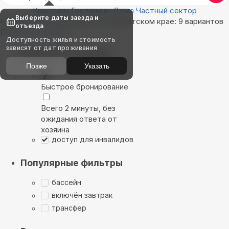
Квартиры
Гостиницы
Дома
Частный сектор
Выберите даты заезда и
Найдём, где остановиться в Камчатском крае: 9 вариантов
отъезда
Показать на карте
Доступность жилья и стоимость
зависят от дат проживания
Выбирайте лучшее
Позже
Указать
Быстрое бронирование
Всего 2 минуты, без
ожидания ответа от
хозяина
доступ для инвалидов
Популярные фильтры
бассейн
включён завтрак
трансфер