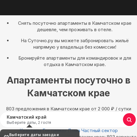
Снять посуточно апартаменты в Камчатском крае
дешевле, чем проживать в отеле.
На Суточно.ру вы можете забронировать жильё
напрямую у владельца без комиссии!
Бронируйте апартаменты для командировок и для
отдыха в Камчатском крае.
Апартаменты посуточно в
Камчатском крае
803 предложения в Камчатском крае oт 2 000
₽
/ сутки
Камчатский край
Выберите даты, 2 гостя
Квартиры
Гостиницы
Дома
Частный сектор
Выберите даты заезда и
Найдём, где остановиться в Камчатском крае: 803 варианта